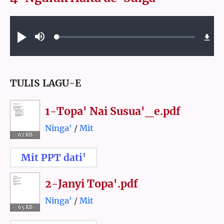
Audio file
Loaded
:
Play
Mute
0.39%
TULIS LAGU-E
1-Topa' Nai Susua'_e.pdf
Ninga'
/
Mit
67 KB
Mit PPT dati'
2-Janyi Topa'.pdf
Ninga'
/
Mit
65 KB