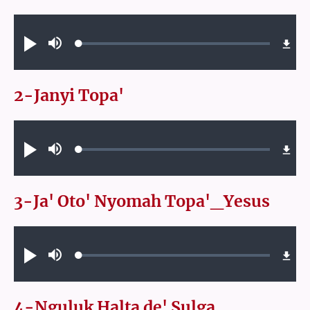
Audio file
Loaded
:
Play
Mute
0.33%
2-Janyi Topa'
Audio file
Loaded
:
Play
Mute
0.71%
3-Ja' Oto' Nyomah Topa'_Yesus
Audio file
Loaded
:
Play
Mute
0.71%
4-Nguluk Halta de' Sulga