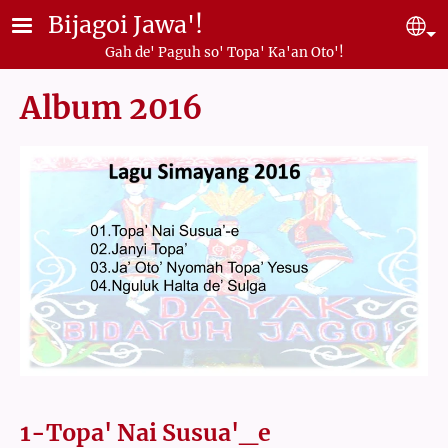
Skip to main content
Bijagoi Jawa'!
Se
Gah de' Paguh so' Topa' Ka'an Oto'!
Album 2016
1-Topa' Nai Susua'_e